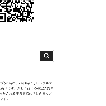
検
索
て
ブが1階に、2階3階にはレンタルス
屋あります。新しく始まる教室の案内
に入居される事業者様の活動内容など
きます。