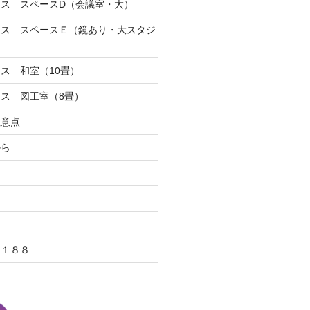
ス スペースD（会議室・大）
ース スペースＥ（鏡あり・大スタジ
ス 和室（10畳）
ス 図工室（8畳）
注意点
から
Ａ１８８