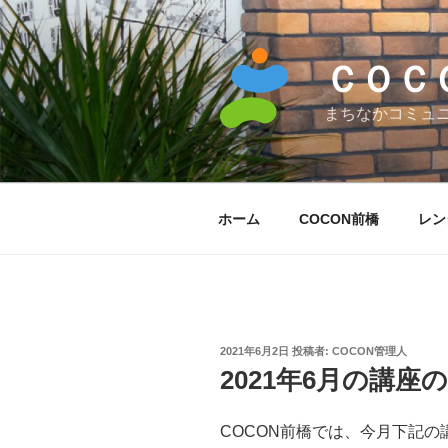
コ
ン
テ
ＣＯＣ
ン
ツ
まちなかコミュ
へ
ス
キ
ッ
ホーム
COCON前橋
レン
プ
投
2021年6月2日
投稿者:
COCON管理人
稿
2021年6月の講座
日:
COCON前橋では、今月下記