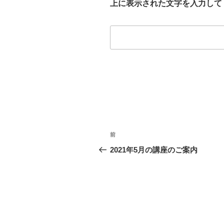
上に表示された文字を入力して
投
前
前
稿
の
2021年5月の講座のご案内
投
ナ
稿
ビ
ゲ
ー