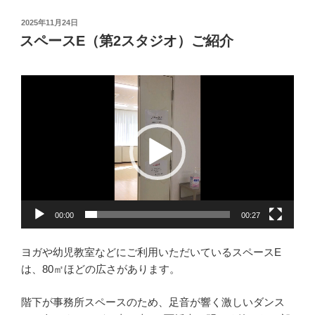
投
2025年11月24日
稿
スペースE（第2スタジオ）ご紹介
日:
動
画
プ
レ
ー
ヤ
ー
00:00
00:27
ヨガや幼児教室などにご利用いただいているスペースE
は、80㎡ほどの広さがあります。
階下が事務所スペースのため、足音が響く激しいダンス