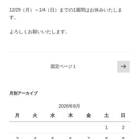
12/29（月）～1/4（日）までの1週間はお休みいたしま
す。
よろしくお願いいたします。
投
次
固定ページ
1
の
稿
ペ
の
ー
ペ
月別アーカイブ
ジ
ー
2026年8月
ジ
月
火
水
木
金
土
日
送
り
1
2
3
4
5
6
7
8
9