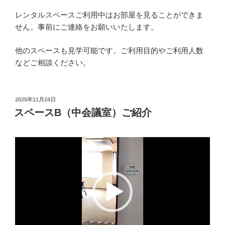
レンタルスペースご利用中はお部屋を見ることができま
せん。事前にご連絡をお願いいたします。
他のスペースも見学可能です。ご利用目的やご利用人数
などご相談ください。
投
2025年11月24日
稿
スペースB（中会議室）ご紹介
日:
動
画
プ
レ
ー
ヤ
ー