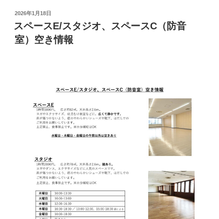
投
2026年1月18日
稿
スペースE/スタジオ、スペースC（防音
日:
室）空き情報