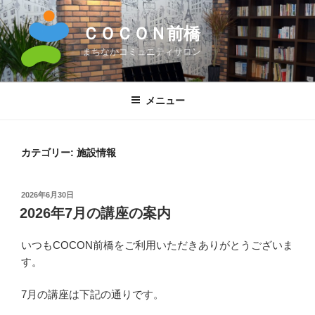
コ
ン
ＣＯＣＯＮ前橋
テ
まちなかコミュニティサロン
ン
ツ
へ
メニュー
ス
キ
ッ
カテゴリー:
施設情報
プ
投
2026年6月30日
稿
2026年7月の講座の案内
日:
いつもCOCON前橋をご利用いただきありがとうございま
す。
7月の講座は下記の通りです。