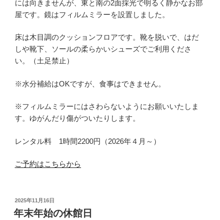
には向きませんが、東と南の2面採光で明るく静かなお部
屋です。鏡はフィルムミラーを設置しました。
床は木目調のクッションフロアです。靴を脱いで、はだ
しや靴下、ソールの柔らかいシューズでご利用くださ
い。（土足禁止）
※水分補給はOKですが、食事はできません。
※フィルムミラーにはさわらないようにお願いいたしま
す。ゆがんだり傷がついたりします。
レンタル料 1時間2200円（2026年４月～）
ご予約はこちらから
投
2025年11月16日
稿
年末年始の休館日
日: