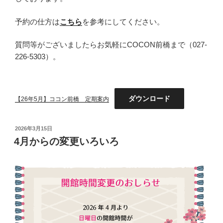
予約の仕方は
こちら
を参考にしてください。
質問等がございましたらお気軽にCOCON前橋まで（027-
226-5303）。
ダウンロード
【26年5月】ココン前橋 定期案内
投
2026年3月15日
稿
4月からの変更いろいろ
日: