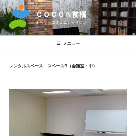
コ
ン
ＣＯＣＯＮ前橋
テ
まちなかコミュニティサロン
ン
ツ
へ
メニュー
ス
キ
ッ
レンタルスペース スペースB（会議室・中）
プ