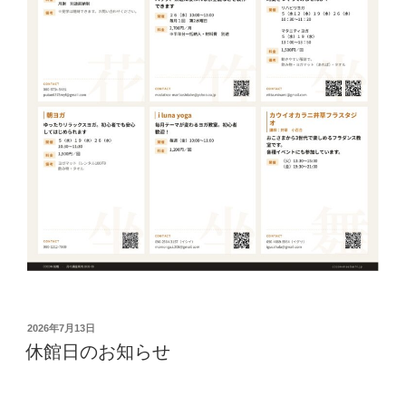
投
2026年7月13日
稿
休館日のお知らせ
日: